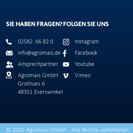
SIE HABEN FRAGEN?
FOLGEN SIE UNS
02582. 66 82 0
Instagram
info@agromais.de
Facebook
Ansprechpartner
Youtube
Agromais GmbH
Vimeo
Grothues 6
48351 Everswinkel
© 2026 Agromais GmbH - Alle Rechte vorbehalten