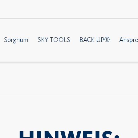
Sorghum
SKY TOOLS
BACK UP®
Anspre