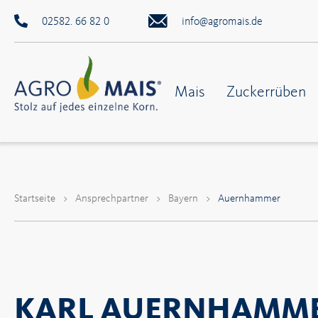
02582. 66 82 0
info@agromais.de
Mais
Zuckerrüben
Startseite
>
Ansprechpartner
>
Bayern
>
Auernhammer
KARL AUERNHAMM