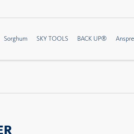
Sorghum
SKY TOOLS
BACK UP®
Anspre
ER