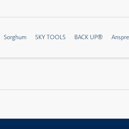
Sorghum
SKY TOOLS
BACK UP®
Anspre