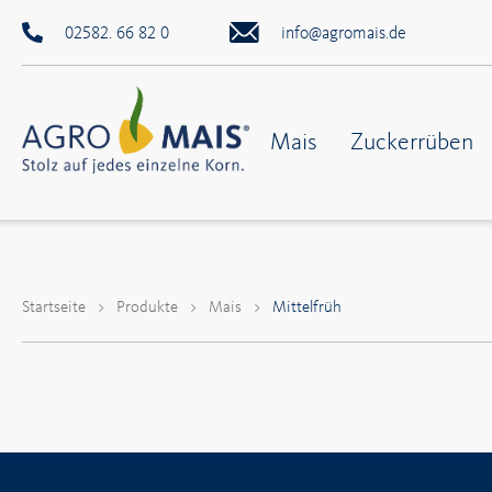
02582. 66 82 0
info@agromais.de
Mais
Zuckerrüben
Startseite
>
Produkte
>
Mais
>
Mittelfrüh