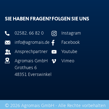
SIE HABEN FRAGEN?
FOLGEN SIE UNS
02582. 66 82 0
Instagram
info@agromais.de
Facebook
Ansprechpartner
Youtube
Agromais GmbH
Vimeo
Grothues 6
48351 Everswinkel
© 2026 Agromais GmbH - Alle Rechte vorbehalten