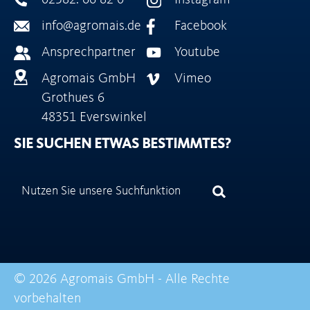
02582. 66 82 0
Instagram
info@agromais.de
Facebook
Ansprechpartner
Youtube
Agromais GmbH
Vimeo
Grothues 6
48351 Everswinkel
SIE SUCHEN ETWAS BESTIMMTES?
© 2026 Agromais GmbH - Alle Rechte
vorbehalten