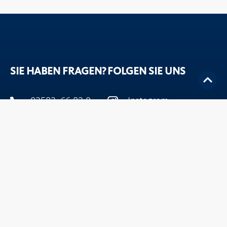
SIE HABEN FRAGEN?
FOLGEN SIE UNS
02582. 66 82 0
Instagram
info@agromais.de
Facebook
Ansprechpartner
Youtube
Agromais GmbH
Vimeo
Grothues 6
48351 Everswinkel
SIE SUCHEN ETWAS BESTIMMTES?