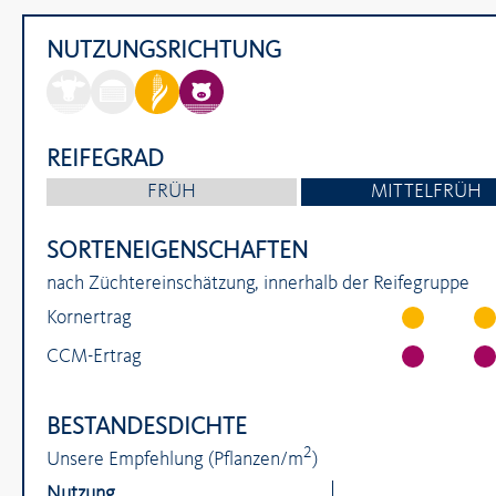
NUTZUNGSRICHTUNG
REIFEGRAD
FRÜH
MITTELFRÜH
SORTENEIGENSCHAFTEN
nach Züchtereinschätzung, innerhalb der Reifegruppe
Kornertrag
4
von
CCM-Ertrag
5
6
von
Punkten
6
BESTANDESDICHTE
Punkten
2
Unsere Empfehlung (Pflanzen/m
)
Nutzung