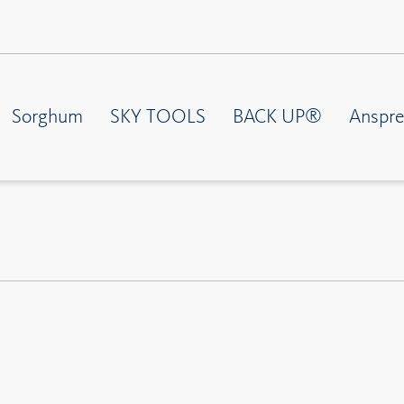
Sorghum
SKY TOOLS
BACK UP®
Anspre