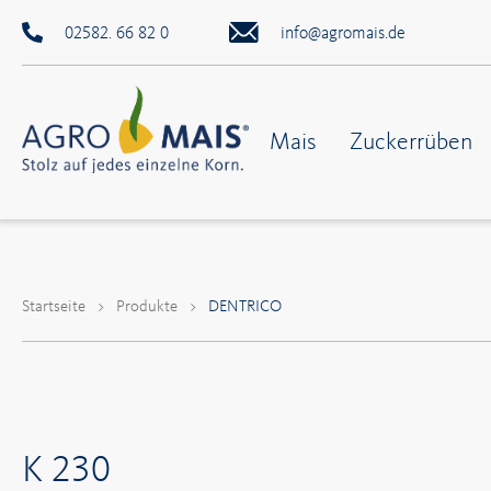
02582. 66 82 0
info@agromais.de
Mais
Zuckerrüben
Startseite
>
Produkte
>
DENTRICO
K 230