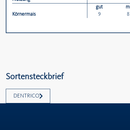
gut
mi
Körnermais
9
8
Sortensteckbrief
DENTRICO