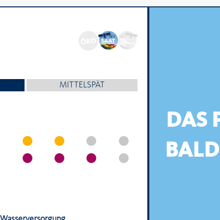
MITTELSPÄT
DAS 
BALD
Wasserversorgung