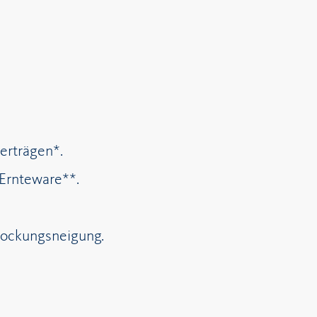
erträgen*.
 Ernteware**.
tockungsneigung.