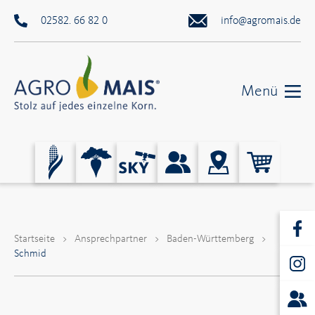
02582. 66 82 0
info@agromais.de
Menü
Startseite
>
Ansprechpartner
>
Baden-Württemberg
>
Schmid