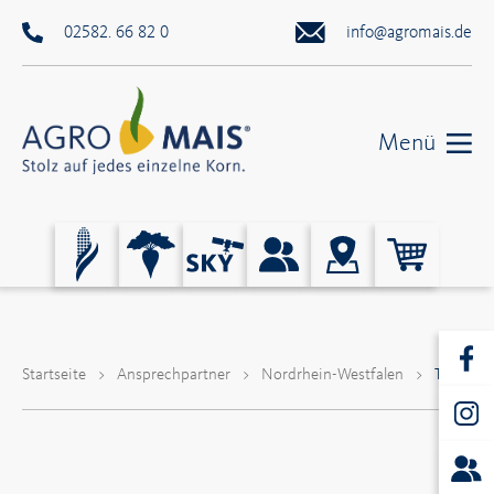
02582. 66 82 0
info@agromais.de
Menü
Startseite
>
Ansprechpartner
>
Nordrhein-Westfalen
>
Tatje