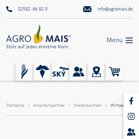
02582. 66 82 0
info@agromais.de
Menü
Startseite
>
Ansprechpartner
>
Niedersachsen
>
Wintjen